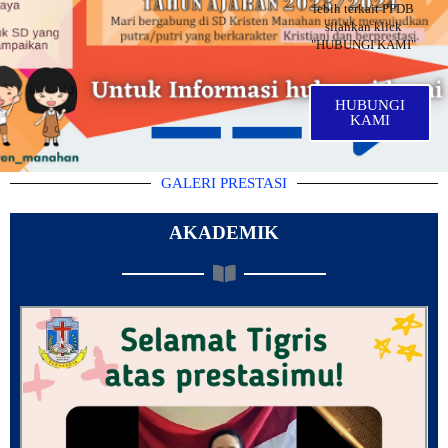
lebih terkait PPDB
silahkan klick
"HUBUNGI KAMI"
HUBUNGI
KAMI
PRESTASI MURID
GALERI PRESTASI
AKADEMIK